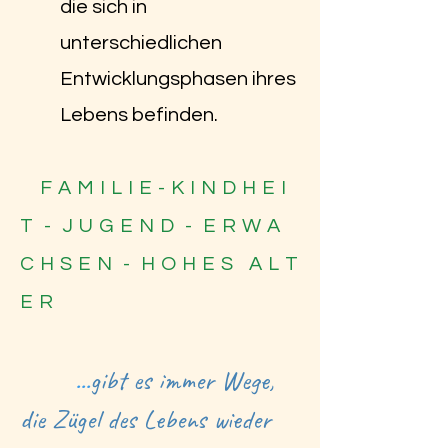
die sich in
unterschiedlichen
Entwicklungsphasen ihres
Lebens befinden.
F A M I L I E - K I N D H E I
T - J U G E N D - E R W A
C H S E N - H O H E S A L T
E R
.
..
gibt es immer Wege,
die Zügel des Lebens wieder