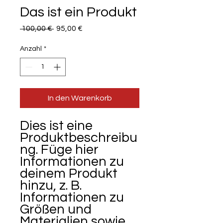
Das ist ein Produkt
Standardpreis
Sale-
 100,00 € 
95,00 €
Preis
Anzahl
*
In den Warenkorb
Dies ist eine 
Produktbeschreibu
ng. Füge hier 
Informationen zu 
deinem Produkt 
hinzu, z. B. 
Informationen zu 
Größen und 
Materialien sowie 